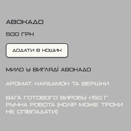
Авокадо
500
грн
додати в кошик
Мило у вигляді авокадо
Аромат: кардамон та вершки
Вага готового виробу ±150 г
Ручна робота (колір може трохи
не співпадати)